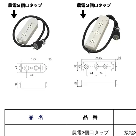
品 名
品 番
農電2個口タップ
接地