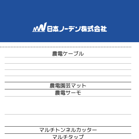
農電ケーブル
農電ケーブル
培地加温専用製品
平行型農電ケーブル
園芸ケーブル
農電園芸マット
農電サーモ
農電電子サーモ
ND600/800
シリーズ
農電デジタルサーモ
ND900シリーズ
マルチトンネルカッター
マルチタップ